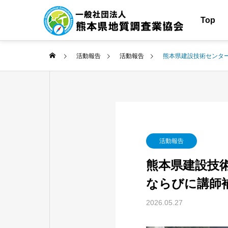
Top
活動報告
活動報告
熊本県建設技術センタ
地質調査とは
活動報告
Works
熊本県建設技
土木構造
ならびに講師
調査
2026.05.27
Civil enginee
structures