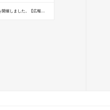
『熊本県地質調査業協会ゴルフコンペ－春の陣-２０２６-』を開催しました。【広報委員会】