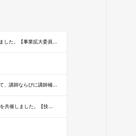
【地質調査の要領及び地質調査業務の積算研修会】を開催しました。【事業拡大委員会】
熊本県建設技術センター主催の研修「地質調査」におきまして、講師ならびに講師補助者を派遣しました【技術委員会】
第18回「地質の日」企画「身近に知る『くまもとの大地』」を共催しました。【技術委員会】