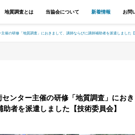
地質調査とは
当協会について
新着情報
お問
ー主催の研修「地質調査」におきまして、講師ならびに講師補助者を派遣しました【
術センター主催の研修「地質調査」におき
物の地質
補助者を派遣しました【技術委員会】
防災対策
調査・
ring
Disaster prevention
Investigati
measures
inspection