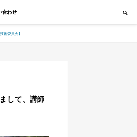
い合わせ
技術委員会】
まして、講師
点検業務
宅地の調査
on and
Survey of residential
 work
land